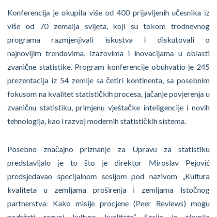
Konferencija je okupila više od 400 prijavljenih učesnika iz
više od 70 zemalja svijeta, koji su tokom trodnevnog
programa razmjenjivali iskustva i diskutovali o
najnovijim trendovima, izazovima i inovacijama u oblasti
zvanične statistike. Program konferencije obuhvatio je 245
prezentacija iz 54 zemlje sa četiri kontinenta, sa posebnim
fokusom na kvalitet statističkih procesa, jačanje povjerenja u
zvaničnu statistiku, primjenu vještačke inteligencije i novih
tehnologija, kao i razvoj modernih statističkih sistema.
Posebno značajno priznanje za Upravu za statistiku
predstavljalo je to što je direktor Miroslav Pejović
predsjedavao specijalnom sesijom pod nazivom „Kultura
kvaliteta u zemljama proširenja i zemljama Istočnog
partnerstva: Kako misije procjene (Peer Reviews) mogu
podržati razvoj kulture kvaliteta“. Sesija je okupila