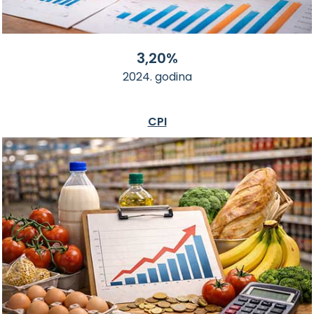
3,20%
2024. godina
CPI