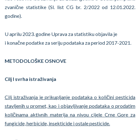
zvanične statistike (Sl. list CG br. 2/2022 od 12.01.2022.
godine).
U aprilu 2023. godine Uprava za statistiku objavila je
i konačne podatke za seriju podataka za period 2017-2021.
METODOLOŠKE OSNOVE
Cilj I svrha istra
živanja
Cilj istraživanja je prikupljanje podataka o količini pesticida
stavljenih u promet, kao i objavljivanje podataka o prodatim
količinama aktivnih materija na nivou cijele Crne Gore za
fungicide, herbicide, insekticide i ostale pesticide.