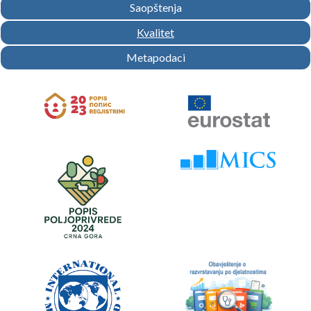
Saopštenja
Kvalitet
Metapodaci