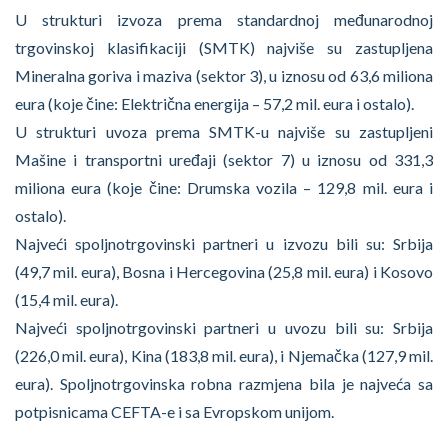
U strukturi izvoza prema standardnoj međunarodnoj
trgovinskoj klasifikaciji (SMTK) najviše su zastupljena
Mineralna goriva i maziva (sektor 3), u iznosu od 63,6 miliona
eura (koje čine: Električna energija – 57,2 mil. eura i ostalo).
U strukturi uvoza prema SMTK-u najviše su zastupljeni
Mašine i transportni uređaji (sektor 7) u iznosu od 331,3
miliona eura (koje čine: Drumska vozila – 129,8 mil. eura i
ostalo).
Najveći spoljnotrgovinski partneri u izvozu bili su: Srbija
(49,7 mil. eura), Bosna i Hercegovina (25,8 mil. eura) i Kosovo
(15,4 mil. eura).
Najveći spoljnotrgovinski partneri u uvozu bili su: Srbija
(226,0 mil. eura), Kina (183,8 mil. eura), i Njemačka (127,9 mil.
eura). Spoljnotrgovinska robna razmjena bila je najveća sa
potpisnicama CEFTA-e i sa Evropskom unijom.