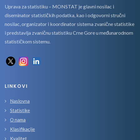
Uprava za statistiku – MONSTAT je glavni nosilac i
diseminator statističkih podatka, kao i odgovorni stručni
nosilac, organizator i koordinator sistema zvanične statistike
i predstavlja zvaničnu statistiku Crne Gore u međunarodnom
statističkom sistemu.
LINKOVI
Naslovna
Statistike
O nama
Klasifikacije
Kvalitet