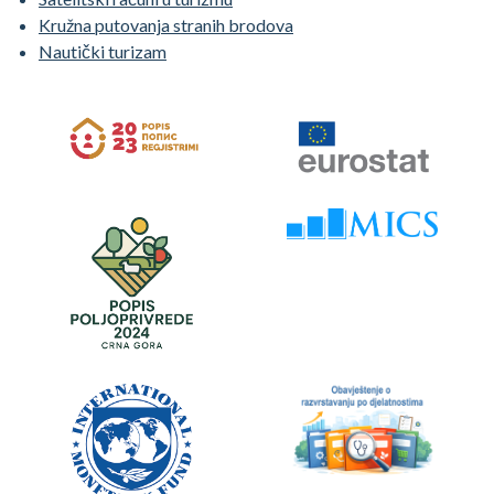
Kružna putovanja stranih brodova
Nautički turizam