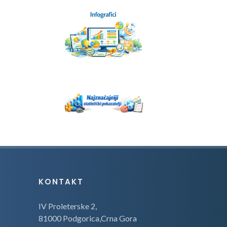
KONTAKT
IV Proleterske 2,
81000 Podgorica,Crna Gora