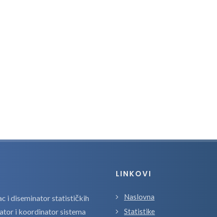
LINKOVI
Naslovna
 i diseminator statističkih
zator i koordinator sistema
Statistike