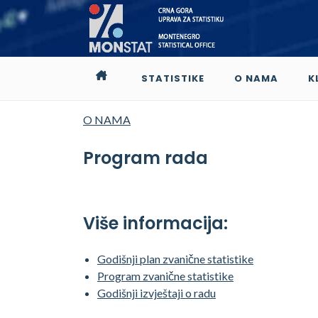
STATISTIKE
O NAMA
K
O NAMA
Program rada
Više informacija:
Godišnji plan zvanične statistike
Program zvanične statistike
Godišnji izvještaji o radu