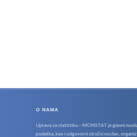
O NAMA
Uprava za statistiku – MONSTAT je glavni nosilac
podatka, kao i odgovorni stručni nosilac, organi