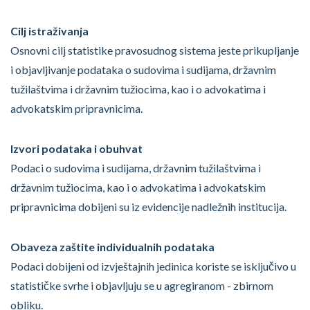
Cilj istraživanja
Osnovni cilj statistike pravosudnog sistema jeste prikupljanje
i objavljivanje podataka o sudovima i sudijama, državnim
tužilaštvima i državnim tužiocima, kao i o advokatima i
advokatskim pripravnicima.
Izvori podataka i obuhvat
Podaci o sudovima i sudijama, državnim tužilaštvima i
državnim tužiocima, kao i o advokatima i advokatskim
pripravnicima dobijeni su iz evidencije nadležnih institucija.
Obaveza zaštite individualnih podataka
Podaci dobijeni od izvještajnih jedinica koriste se isključivo u
statističke svrhe i objavljuju se u agregiranom - zbirnom
obliku.