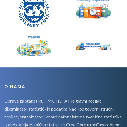
O NAMA
Uprava za statistiku – MONSTAT je glavni nosilac i
diseminator statističkih podatka, kao i odgovorni stručni
nosilac, organizator i koordinator sistema zvanične statistike
i predstavlja zvaničnu statistiku Crne Gore u međunarodnom