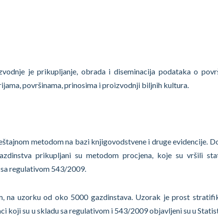
roizvodnje je prikupljanje, obrada i diseminacija podataka o pov
jama, površinama, prinosima i proizvodnji biljnih kultura.
vještajnom metodom na bazi knjigovodstvene i druge evidencije. D
zdinstva prikupljani su metodom procjena, koje su vršili stat
na sa regulativom 543/2009.
, na uzorku od oko 5000 gazdinstava. Uzorak je prost stratifi
ci koji su u skladu sa regulativom i 543/2009 objavljeni su u Stati