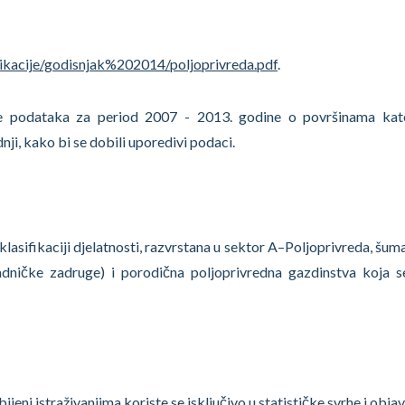
likacije/godisnjak%202014/poljoprivreda.pdf
.
ije podataka za period 2007 - 2013. godine o površinama kat
nji, kako bi se dobili uporedivi podaci.
asifikaciji djelatnosti, razvrstana u sektor A–Poljoprivreda, šuma
radničke zadruge) i porodična poljoprivredna gazdinstva koja 
eni istraživanjima koriste se isključivo u statističke svrhe i objav