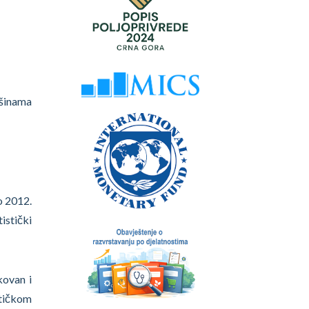
ršinama
o 2012.
istički
kovan i
stičkom