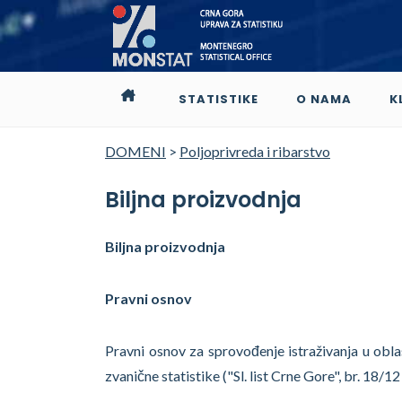
STATISTIKE
O NAMA
K
DOMENI
>
Poljoprivreda i ribarstvo
Biljna proizvodnja
Biljna proizvodnja
Pravni osnov
Pravni osnov za sprovođenje istraživanja u oblas
zvanične statistike ("Sl. list Crne Gore", br. 18/1