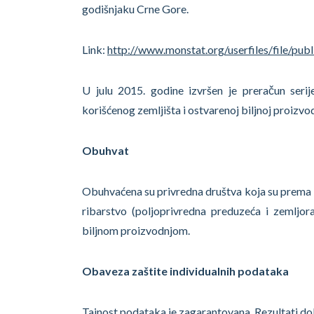
godišnjaku Crne Gore.
Link:
http://www.monstat.org/userfiles/file/pub
U julu 2015. godine izvršen je preračun ser
korišćenog zemljišta i ostvarenoj biljnoj proizvod
Obuhvat
Obuhvaćena su privredna društva koja su prema kl
ribarstvo (poljoprivredna preduzeća i zemljo
biljnom proizvodnjom.
Obaveza zaštite individualnih podataka
Tajnost podataka je zagarantovana. Rezultati dobij