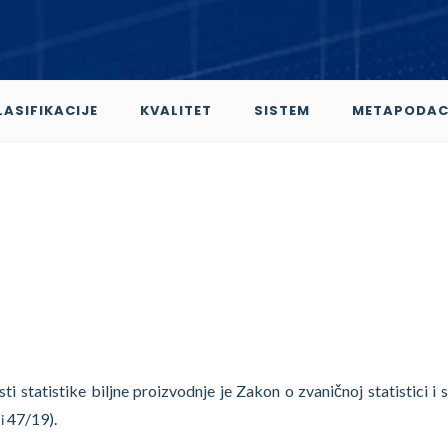
LASIFIKACIJE
KVALITET
SISTEM
METAPODAC
ti statistike biljne proizvodnje je Zakon o zvaničnoj statistici i 
2
47/19).
i