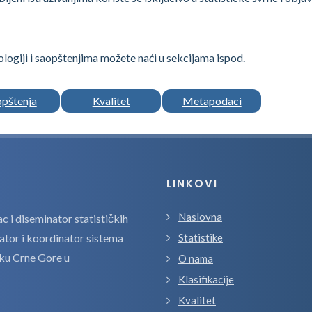
logiji i saopštenjima možete naći u sekcijama ispod.
opštenja
Kvalitet
Metapodaci
LINKOVI
Naslovna
 i diseminator statističkih
zator i koordinator sistema
Statistike
tiku Crne Gore u
O nama
Klasifikacije
Kvalitet