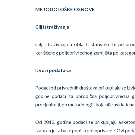
METODOLOŠKE OSNOVE
Cilj istraživanja
Cilj istraživanja u oblasti statistike biljne p
korišćenog poljoprivrednog zemljišta po kategori
Izvori podataka
Podaci od privrednih društava prikupljaju se iz
godine podaci za porodična poljoprivredna ga
procjenitelji, po metodologiji koja nije usklađe
Od 2013. godine podaci se prikupljaju anketom
izabran je iz baze popisa poljoprivrede. Ovi poda