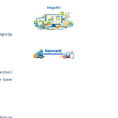
egorija
rstvo i
se bave
ljuju se