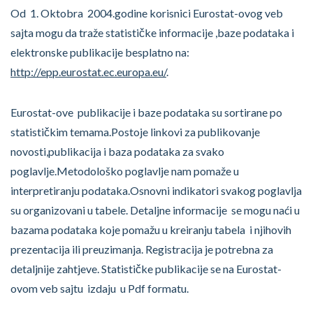
Od 1. Oktobra 2004.godine korisnici Eurostat-ovog veb
sajta mogu da traže statističke informacije ,baze podataka i
elektronske publikacije besplatno na:
http://epp.eurostat.ec.europa.eu/
.
Eurostat-ove publikacije i baze podataka su sortirane po
statističkim temama.Postoje linkovi za publikovanje
novosti,publikacija i baza podataka za svako
poglavlje.Metodološko poglavlje nam pomaže u
interpretiranju podataka.Osnovni indikatori svakog poglavlja
su organizovani u tabele. Detaljne informacije se mogu naći u
bazama podataka koje pomažu u kreiranju tabela i njihovih
prezentacija ili preuzimanja. Registracija je potrebna za
detaljnije zahtjeve. Statističke publikacije se na Eurostat-
ovom veb sajtu izdaju u Pdf formatu.