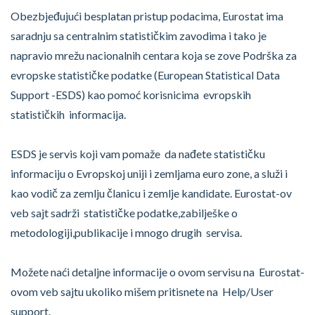
Obezbjeđujući besplatan pristup podacima, Eurostat ima
saradnju sa centralnim statističkim zavodima i tako je
napravio mrežu nacionalnih centara koja se zove Podrška za
evropske statističke podatke (European Statistical Data
Support -ESDS) kao pomoć korisnicima evropskih
statističkih informacija.
ESDS je servis koji vam pomaže da nađete statističku
informaciju o Evropskoj uniji i zemljama euro zone, a služi i
kao vodič za zemlju članicu i zemlje kandidate. Eurostat-ov
veb sajt sadrži statističke podatke,zabilješke o
metodologiji,publikacije i mnogo drugih servisa.
Možete naći detaljne informacije o ovom servisu na Eurostat-
ovom veb sajtu ukoliko mišem pritisnete na Help/User
support.