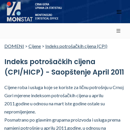
DOMENI
>
Cijene
>
Indeks potrošačkih cijena (CPI)
Indeks potrošačkih cijena
(CPI/HICP) - Saopštenje April 2011
Cijene roba i usluga koje se koriste za ličnu potrošnju u Crnoj
Gori mjerene indeksom potrošačkih cijena u aprilu
2011.godine u odnosu na mart iste godine ostale su
nepromijenjene.
Posmatrano po glavnim grupama proizvoda i usluga prema
namjeni potrošnje u aprilu 2011.godine, u odnosu na