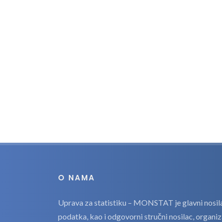
O NAMA
Uprava za statistiku – MONSTAT je glavni nosilac
podatka, kao i odgovorni stručni nosilac, organi