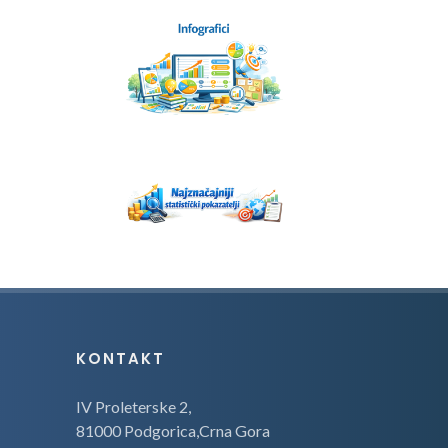
KONTAKT
IV Proleterske 2,
81000 Podgorica,Crna Gora