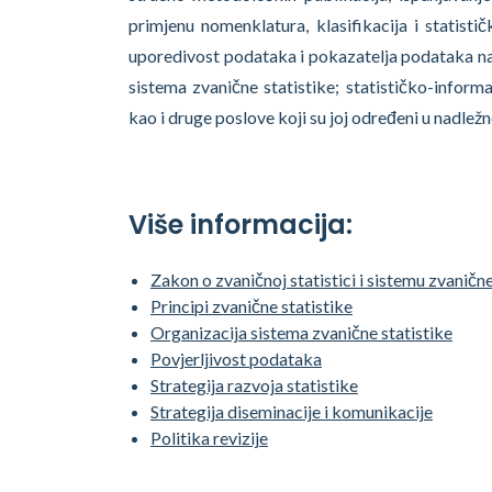
primjenu nomenklatura, klasifikacija i statist
uporedivost podataka i pokazatelja podataka n
sistema zvanične statistike; statističko-inform
kao i druge poslove koji su joj određeni u nadležn
Više informacija:
Zakon o zvaničnoj statistici i sistemu zvanične
Principi zvanične statistike
Organizacija sistema zvanične statistike
Povjerljivost podataka
Strategija razvoja statistike
Strategija diseminacije i komunikacije
Politika revizije