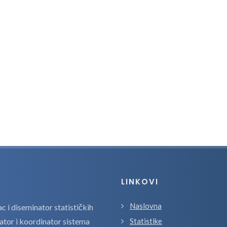
LINKOVI
Naslovna
 i diseminator statističkih
zator i koordinator sistema
Statistike