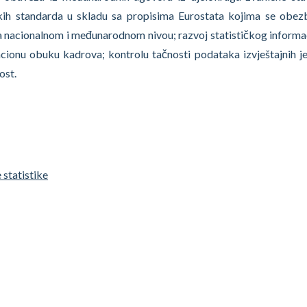
ičkih standarda u skladu sa propisima Eurostata kojima se obez
a nacionalnom i međunarodnom nivou; razvoj statističkog inform
acionu obuku kadrova; kontrolu tačnosti podataka izvještajnih je
ost.
 statistike