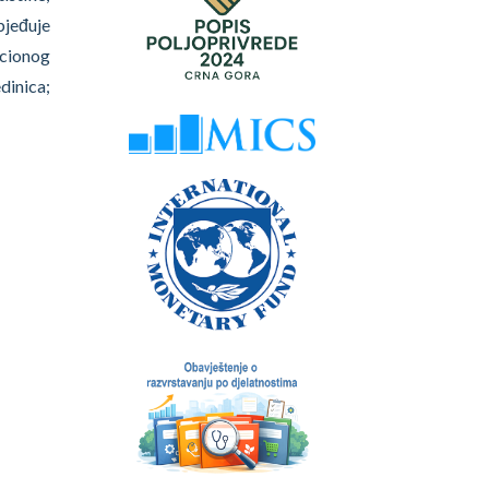
bjeđuje
acionog
dinica;