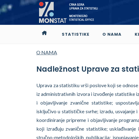
STATISTIKE
O NAMA
K
O NAMA
Nadležnost Uprave za stati
Uprava za statistiku vrši poslove koji se odnose
iz administrativnih izvora i izvođenje statistike
i objavljivanje zvanične statistike; uspostavlj
isključivo u statističke svrhe; izradu, usvajanje
koordiniranje pripreme i objavljivanje programa
koji izrađuju zvanične statistike; usklađivanje
stručno-metodoloških publikacija; ispunjavanj