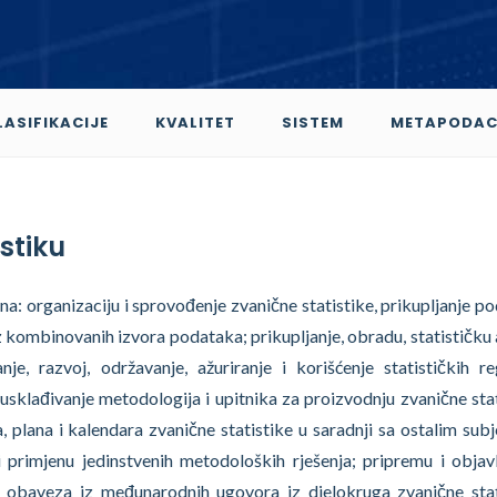
LASIFIKACIJE
KVALITET
SISTEM
METAPODAC
stiku
 na: organizaciju i sprovođenje zvanične statistike, prikupljanje p
 iz kombinovanih izvora podataka; prikupljanje, obradu, statističku 
anje, razvoj, održavanje, ažuriranje i korišćenje statističkih re
 i usklađivanje metodologija i upitnika za proizvodnju zvanične stat
, plana i kalendara zvanične statistike u saradnji sa ostalim sub
 i primjenu jedinstvenih metodoloških rješenja; pripremu i objavl
e obaveza iz međunarodnih ugovora iz djelokruga zvanične stat