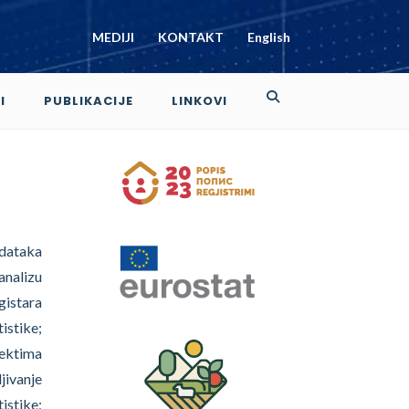
MEDIJI
KONTAKT
English
I
PUBLIKACIJE
LINKOVI
odataka
analizu
gistara
istike;
jektima
jivanje
istike;