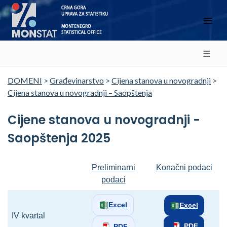
DOMENI
>
Građevinarstvo
>
Cijena stanova u novogradnji
>
Cijena stanova u novogradnji – Saopštenja
Cijene stanova u novogradnji -
Saopštenja 2025
Preliminarni
Konačni podaci
podaci
Excel
Excel
IV kvartal
PDF
PDF