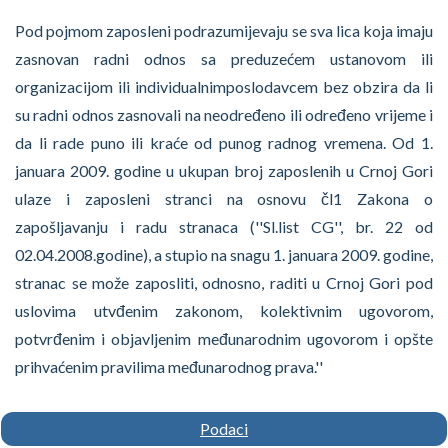
Pod pojmom zaposleni podrazumijevaju se sva lica koja imaju
zasnovan radni odnos sa preduzećem ustanovom ili
organizacijom ili individualnimposlodavcem bez obzira da li
su radni odnos zasnovali na neodređeno ili određeno vrijeme i
da li rade puno ili kraće od punog radnog vremena. Od 1.
januara 2009. godine u ukupan broj zaposlenih u Crnoj Gori
ulaze i zaposleni stranci na osnovu čl1 Zakona o
zapošljavanju i radu stranaca (''Sl.list CG'', br. 22 od
02.04.2008.godine), a stupio na snagu 1. januara 2009. godine,
stranac se može zaposliti, odnosno, raditi u Crnoj Gori pod
uslovima utvđenim zakonom, kolektivnim ugovorom,
potvrđenim i objavljenim međunarodnim ugovorom i opšte
prihvaćenim pravilima međunarodnog prava.''
Podaci