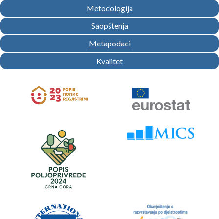
Metodologija
Saopštenja
Metapodaci
Kvalitet