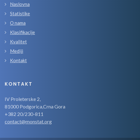
Naslovna
Statistike
O nama
Klasifikacije
Kvalitet
Mediji
Kontakt
KONTAKT
IV Proleterske 2,
81000 Podgorica,Crna Gora
+382 20/230-811
contact@monstat.org