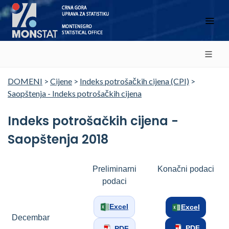
DOMENI
>
Cijene
>
Indeks potrošačkih cijena (CPI)
>
Saopštenja - Indeks potrošačkih cijena
Indeks potrošačkih cijena -
Saopštenja 2018
Preliminarni
Konačni podaci
podaci
Excel
Excel
Decembar
PDF
PDF