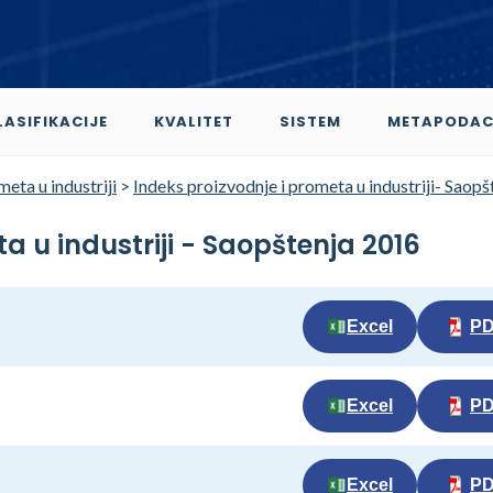
LASIFIKACIJE
KVALITET
SISTEM
METAPODAC
eta u industriji
>
Indeks proizvodnje i prometa u industriji- Saopš
a u industriji - Saopštenja 2016
Excel
P
Excel
P
Excel
P