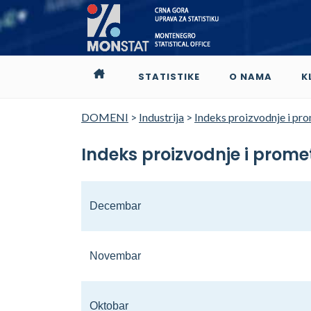
STATISTIKE
O NAMA
K
DOMENI
>
Industrija
>
Indeks proizvodnje i prom
Indeks proizvodnje i promet
Decembar
Novembar
Oktobar