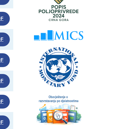
DF
DF
DF
DF
DF
DF