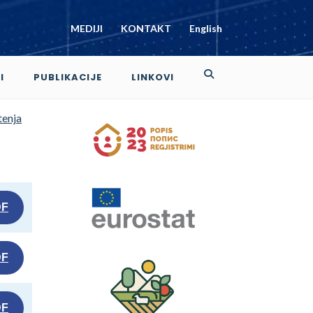
MEDIJI
KONTAKT
English
I
PUBLIKACIJE
LINKOVI
tenja
DF
DF
DF