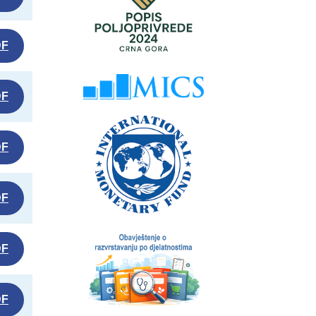
DF
DF
DF
DF
DF
DF