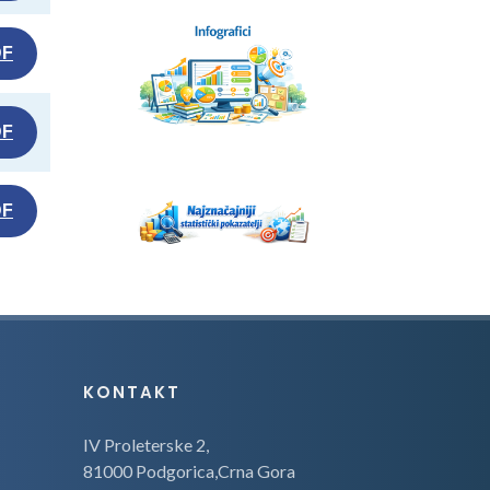
DF
DF
DF
KONTAKT
IV Proleterske 2,
81000 Podgorica,Crna Gora