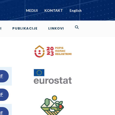
MEDIJI
KONTAKT
English
I
PUBLIKACIJE
LINKOVI
DF
DF
DF