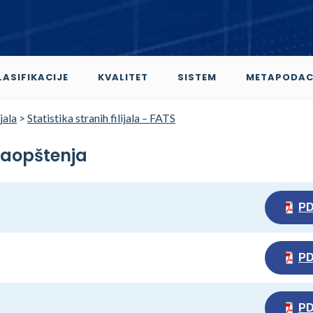
LASIFIKACIJE
KVALITET
SISTEM
METAPODAC
jala
>
Statistika stranih filijala – FATS
 saopštenja
P
P
P