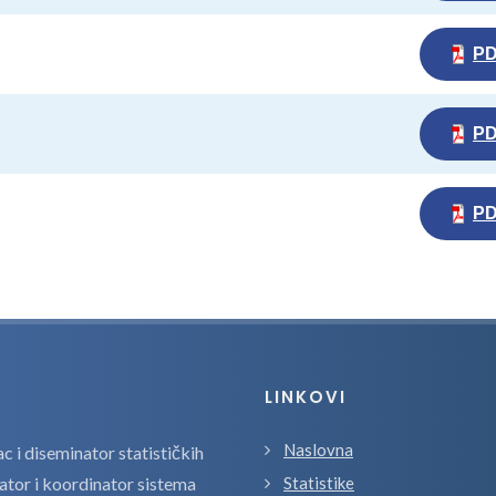
P
P
P
LINKOVI
Naslovna
 i diseminator statističkih
zator i koordinator sistema
Statistike