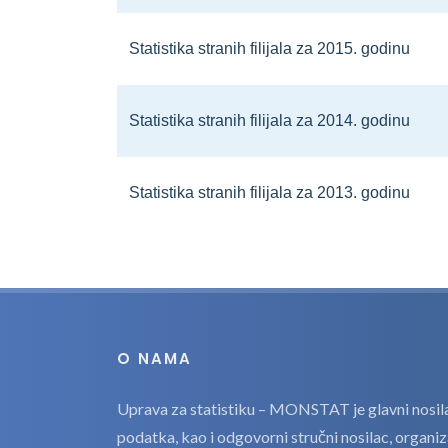
Statistika stranih filijala za 2015. godinu
Statistika stranih filijala za 2014. godinu
Statistika stranih filijala za 2013. godinu
O NAMA
Uprava za statistiku – MONSTAT je glavni nosilac
podatka, kao i odgovorni stručni nosilac, organi