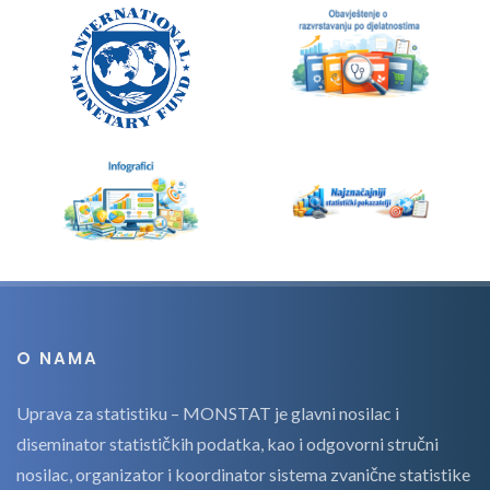
O NAMA
Uprava za statistiku – MONSTAT je glavni nosilac i
diseminator statističkih podatka, kao i odgovorni stručni
nosilac, organizator i koordinator sistema zvanične statistike