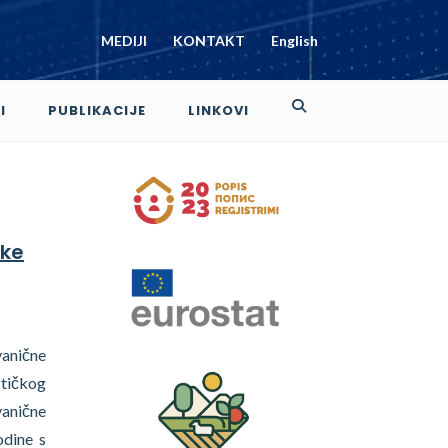
MEDIJI
KONTAKT
English
I
PUBLIKACIJE
LINKOVI
ike
anične
stičkog
anične
odine s