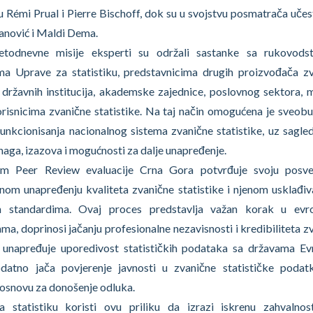
su Rémi Prual i Pierre Bischoff, dok su u svojstvu posmatrača učes
anović i Maldi Dema.
todnevne misije eksperti su održali sastanke sa rukovods
ma Uprave za statistiku, predstavnicima drugih proizvođača z
, državnih institucija, akademske zajednice, poslovnog sektora, m
orisnicima zvanične statistike. Na taj način omogućena je sveob
unkcionisanja nacionalnog sistema zvanične statistike, uz sagle
naga, izazova i mogućnosti za dalje unapređenje.
om Peer Review evaluacije Crna Gora potvrđuje svoju posve
nom unapređenju kvaliteta zvanične statistike i njenom usklađiv
m standardima. Ovaj proces predstavlja važan korak u evr
ama, doprinosi jačanju profesionalne nezavisnosti i kredibiliteta z
e, unapređuje uporedivost statističkih podataka sa državama E
odatno jača povjerenje javnosti u zvanične statističke poda
osnovu za donošenje odluka.
 statistiku koristi ovu priliku da izrazi iskrenu zahvalno