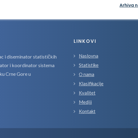
Arhiva 
LINKOVI
Naslovna
 i diseminator statističkih
zator i koordinator sistema
Statistike
tiku Crne Gore u
O nama
Klasifikacije
Kvalitet
Mediji
Kontakt