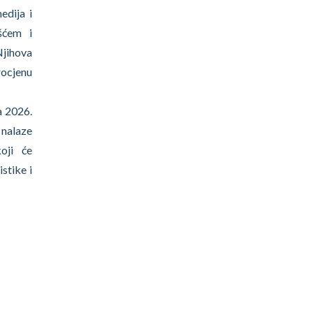
edija i
šćem i
Njihova
rocjenu
a 2026.
 nalaze
oji će
stike i