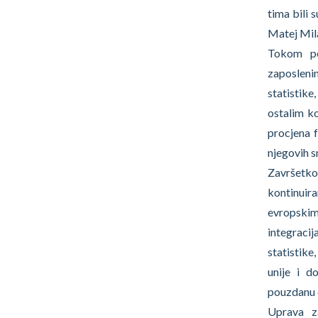
tima bili 
Matej Mil
Tokom pe
zaposleni
statistike
ostalim k
procjena f
njegovih s
Završetk
kontinuira
evropski
integracij
statistik
unije i d
pouzdanu 
Uprava za