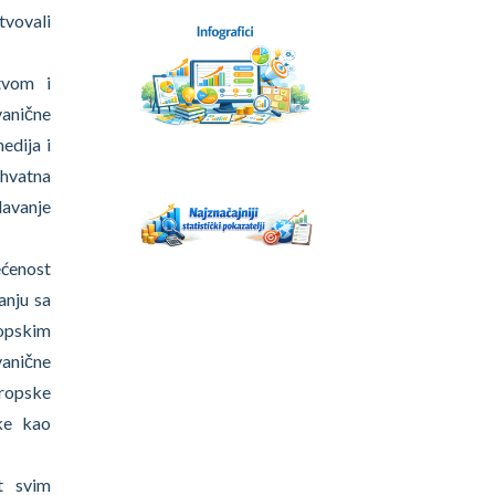
tvovali
tvom i
vanične
edija i
uhvatna
davanje
ćenost
anju sa
opskim
vanične
vropske
tke kao
st svim