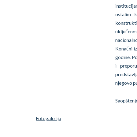
instituci
ostalim k
konstrukt
uključeno
nacionalno
Konačni iz
godine. Po
i preporu
predstavlj
njegovo pu
Saopštenj
Fotogalerija