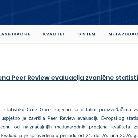
LASIFIKACIJE
KVALITET
SISTEM
METAPODAC
ršena Peer Review evaluacija zvanične statist
 statistiku Crne Gore, zajedno sa ostalim proizvođačima zv
e, uspješno je završila Peer Review evaluaciju Evropskog stati
jednu od najznačajnijih međunarodnih procjena kvaliteta zv
. Evaluacija je sprovedena u periodu od 21. do 26. juna 2026. g