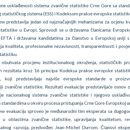
jene usklađenosti sistema zvanične statistike Crne Gore sa stan
statističkog sistema (ESS) i Kodeksom prakse evropske statistik
ew predstavlja jedan od najznačajnijih mehanizama za ocjenu kv
statistike u Evropi. Sprovodi se u državama članicama Evropske
EFTA i državama kandidatima za članstvo u Evropskoj uniji s
a kvaliteta, profesionalne nezavisnosti, transparentnosti i povje
tatistiku.
a obuhvata procjenu institucionalnog okruženja, statističkih pr
kih rezultata kroz 16 principa Kodeksa prakse evropske statisti
a, koji predstavljaju najviše evropske standarde u proizvo
ji zvanične statistike. Rezultati evaluacije predstavljaće osnov z
je nacionalnog sistema zvanične statistike i njegovo usklađiv
standardima u okviru procesa pristupanja Crne Gore Evropskoj uni
ew evaluaciju sproveo je međunarodni tim eksperata sa dugogo
 u oblastima zvanične statistike, upravljanja kvalitetom, rev
onalnog razvoja, predvođen Jean-Michel Durrom. Članovi eksp