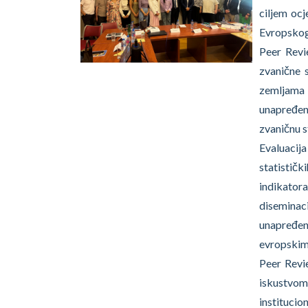
ciljem oc
Evropskog 
Peer Revi
zvanične 
zemljama 
unapređenj
zvaničnu s
Evaluacij
statistič
indikator
diseminaci
unapređen
evropskim 
Peer Revi
iskustvom
instituci