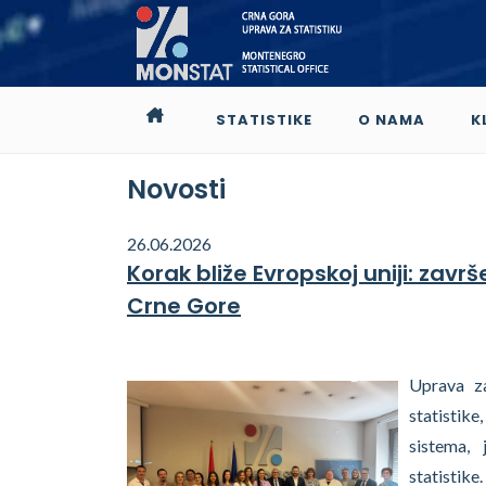
STATISTIKE
O NAMA
K
Novosti
26.06.2026
Korak bliže Evropskoj uniji: zav
Crne Gore
Uprava za
statistik
sistema, 
statistike