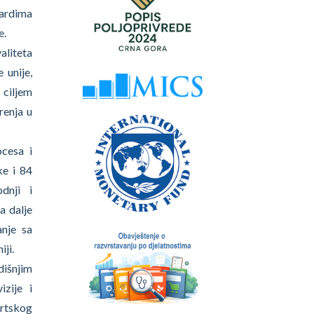
dardima
e.
aliteta
 unije,
 ciljem
renja u
ocesa i
ke i 84
dnji i
a dalje
anje sa
ji.
dišnjim
izije i
ertskog