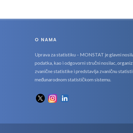
O NAMA
Uprava za statistiku – MONSTAT je glavni nosilac
podatka, kao i odgovorni stručni nosilac, organi
zvanične statistike i predstavlja zvaničnu statis
međunarodnom statističkom sistemu.