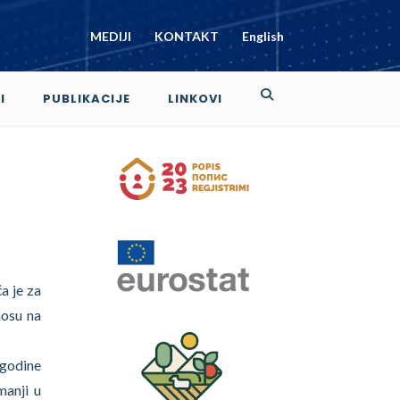
MEDIJI
KONTAKT
English
I
PUBLIKACIJE
LINKOVI
a je za
nosu na
 godine
manji u