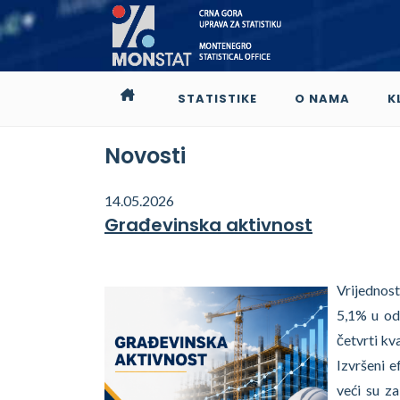
STATISTIKE
O NAMA
K
Novosti
14.05.2026
Građevinska aktivnost
Vrijednost
5,1% u od
četvrti kv
Izvršeni e
veći su z