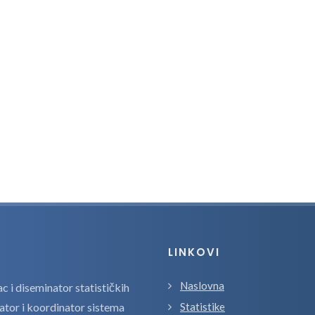
LINKOVI
Naslovna
 i diseminator statističkih
zator i koordinator sistema
Statistike