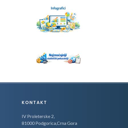
KONTAKT
IV Proleterske 2,
81000 Podgorica,Crna Gora