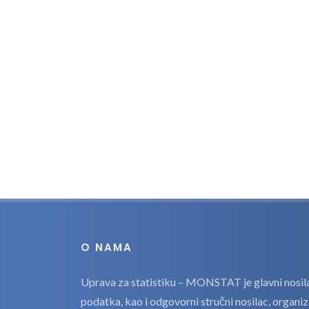
O NAMA
Uprava za statistiku – MONSTAT je glavni nosilac
podatka, kao i odgovorni stručni nosilac, organi