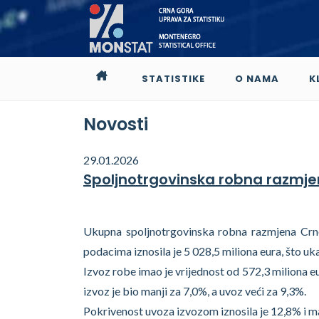
STATISTIKE
O NAMA
K
Novosti
29.01.2026
Spoljnotrgovinska robna razmj
Ukupna spoljnotrgovinska robna razmjena Crn
podacima iznosila je 5 028,5 miliona eura, što uk
Izvoz robe imao je vrijednost od 572,3 miliona e
izvoz je bio manji za 7,0%, a uvoz veći za 9,3%.
Pokrivenost uvoza izvozom iznosila je 12,8% i ma