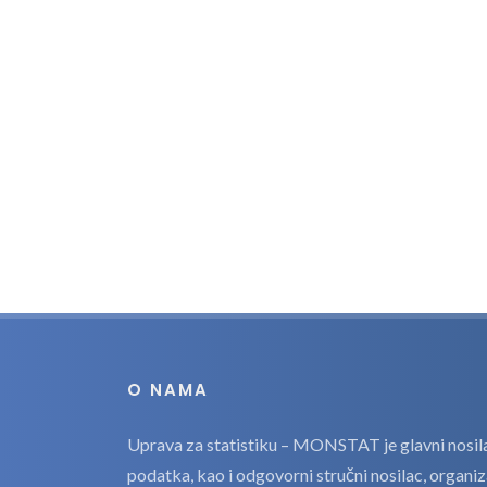
O NAMA
Uprava za statistiku – MONSTAT je glavni nosilac
podatka, kao i odgovorni stručni nosilac, organi