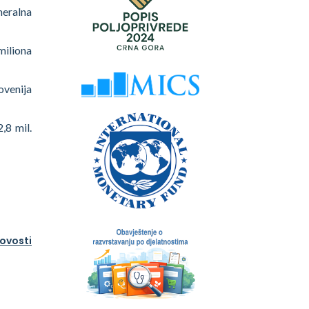
neralna
miliona
lovenija
,8 mil.
novosti