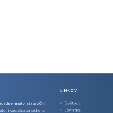
LINKOVI
Naslovna
 i diseminator statističkih
zator i koordinator sistema
Statistike