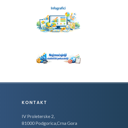
KONTAKT
IV Proleterske 2,
81000 Podgorica,Crna Gora