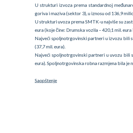
U strukturi izvoza prema standardnoj međunarod
goriva i maziva (sektor 3), u iznosu od 136,9 milio
U strukturi uvoza prema SMTK-u najviše su zastup
eura (koje čine: Drumska vozila – 420,1 mil. eura i
Najveći spoljnotrgovinski partneri u izvozu bili s
(37,7 mil. eura).
Najveći spoljnotrgovinski partneri u uvozu bili s
eura). Spoljnotrgovinska robna razmjena bila je
Saopštenje