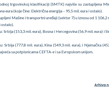
noj trgovinskoj klasifikaciji (SMTK) najviše su zastupljena Mi
na eura (koje čine: Električna energija – 95,5 mil. eura i ostalo).
ljeni Mašine i transportni uređaji (sektor 7) u iznosu od 1 106,2 
 ostalo).
u: Srbija (153,3 mil. eura), Bosna i Hercegovina (56,9 mil. eura) i S
u: Srbija (777,8 mil. eura), Kina (549,3 mil. eura), i Njemačka (452
 najveća sa potpisnicama CEFTA-e i sa Evropskom unijom.
Arhiva 