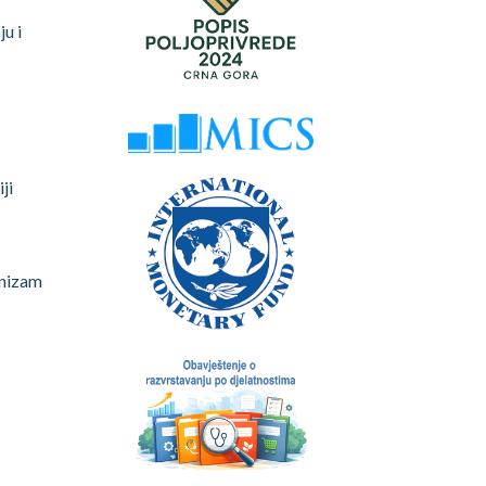
u i
ji
anizam