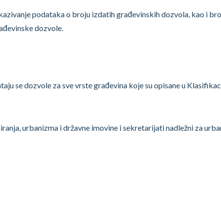
kazivanje podataka o broju izdatih građevinskih dozvola, kao i broj
rađevinske dozvole.
u se dozvole za sve vrste građevina koje su opisane u Klasifikaci
ranja, urbanizma i državne imovine i sekretarijati nadležni za urb