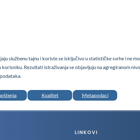
aju službenu tajnu i koriste se isključivo u statističke svrhe i ne m
m korisniku. Rezultati istraživanja se objavljuju na agregiranom nivo
 podataka.
opštenja
Kvalitet
Metapodaci
LINKOVI