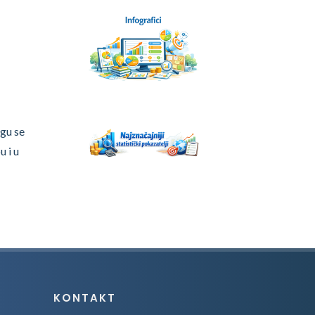
ogu se
u i u
KONTAKT