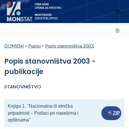
DOMENI
>
Popisi
>
Popis stanovništva 2003.
Popis stanovništva 2003 -
publikacije
STANOVNIŠTVO
Knjiga 1. "Nacionalna ili etnička
pripadnost – Podaci po naseljima i
ZIP
opštinama"