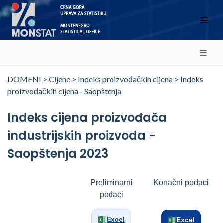
DOMENI
>
Cijene
>
Indeks proizvođačkih cijena
>
Indeks
proizvođačkih cijena - Saopštenja
Indeks cijena proizvođača
industrijskih proizvoda -
Saopštenja 2023
Preliminarni
Konačni podaci
podaci
Excel
Excel