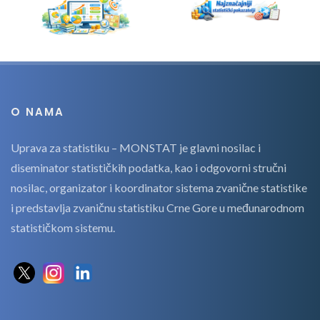
O NAMA
Uprava za statistiku – MONSTAT je glavni nosilac i
diseminator statističkih podatka, kao i odgovorni stručni
nosilac, organizator i koordinator sistema zvanične statistike
i predstavlja zvaničnu statistiku Crne Gore u međunarodnom
statističkom sistemu.