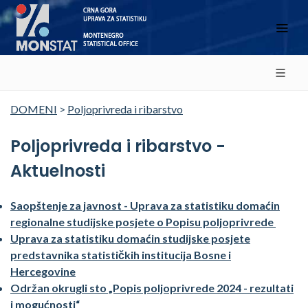
DOMENI
>
Poljoprivreda i ribarstvo
Poljoprivreda i ribarstvo -
Aktuelnosti
Saopštenje za javnost - Uprava za statistiku domaćin
regionalne studijske posjete o Popisu poljoprivrede
Uprava za statistiku domaćin studijske posjete
predstavnika statističkih institucija Bosne i
Hercegovine
Održan okrugli sto „Popis poljoprivrede 2024 - rezultati
i mogućnosti“