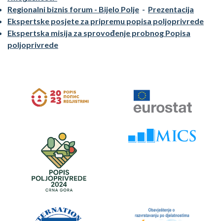
Regionalni biznis forum - Bijelo Polje
-
Prezentacija
Ekspertske posjete za pripremu popisa poljoprivrede
Ekspertska misija za sprovođenje probnog Popisa
poljoprivrede