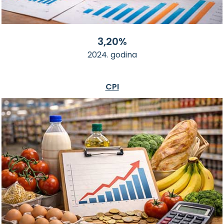
3,20%
2024. godina
CPI