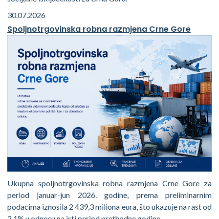
30.07.2026
Spoljnotrgovinska robna razmjena Crne Gore
Ukupna spoljnotrgovinska robna razmjena Crne Gore za
period januar-jun 2026. godine, prema preliminarnim
podacima iznosila 2 439,3 miliona eura, što ukazuje na rast od
2,1% u odnosu na isti period prethodne godine.