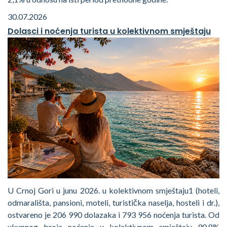
30.07.2026
Dolasci i noćenja turista u kolektivnom smještaju
U Crnoj Gori u junu 2026. u kolektivnom smještaju1 (hoteli,
odmarališta, pansioni, moteli, turistička naselja, hosteli i dr.),
ostvareno je 206 990 dolazaka i 793 956 noćenja turista. Od
ukupnog broja noćenja u kolektivnom smještaju 90,8%