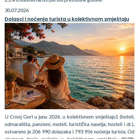
30.07.2026
Dolasci i noćenja turista u kolektivnom smještaju
U Crnoj Gori u junu 2026. u kolektivnom smještaju1 (hoteli,
odmarališta, pansioni, moteli, turistička naselja, hosteli i dr.),
ostvareno je 206 990 dolazaka i 793 956 noćenja turista. Od
ukupnog broja noćenja u kolektivnom smještaju 90,8%