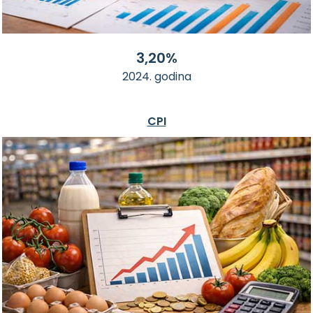
3,20%
2024. godina
CPI