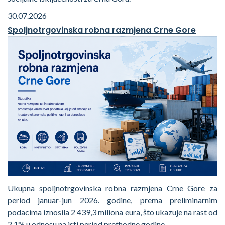
30.07.2026
Spoljnotrgovinska robna razmjena Crne Gore
Ukupna spoljnotrgovinska robna razmjena Crne Gore za
period januar-jun 2026. godine, prema preliminarnim
podacima iznosila 2 439,3 miliona eura, što ukazuje na rast od
2,1% u odnosu na isti period prethodne godine.