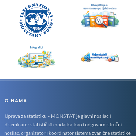
O NAMA
Uprava za statistiku – MONSTAT je glavni nosilac i
diseminator statističkih podatka, kao i odgovorni stručni
nosilac, organizator i koordinator sistema zvanične statistike