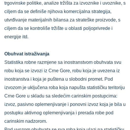
trgovinske politike, analize tržišta za izvoznike i uvoznike, s
ciljem da se definiše njihova komercijalna strategija,
utvrđivanje materijalnih bilansa za strateške proizvode, s
ciljem da se kontroliše tržište u oblasti poljoprivrede i
energije itd.
Obuhvat istraživanja
Statistika robne razmjene sa inostranstvom obuhvata svu
robu koja se izvozi iz Crne Gore, robu koja je uvezena iz
inostranstva i koja je puštena u slobodni promet. Pod
izvozom je uključena roba koja napušta statističku teritoriju
Crne Gore u skladu sa sledećim carinskim postupcima:
izvoz, pasivno oplemenjivanje i ponovni izvoz koja je bila u
postupku aktivnog oplemenjivanja i prerada robe pod
carinskim nadzorom.
Pod uvozom obuhvata se sva roba koja ulazi na statističku