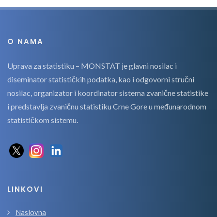
O NAMA
Uprava za statistiku – MONSTAT je glavni nosilac i
diseminator statističkih podatka, kao i odgovorni stručni
nosilac, organizator i koordinator sistema zvanične statistike
i predstavlja zvaničnu statistiku Crne Gore u međunarodnom
statističkom sistemu.
LINKOVI
Naslovna