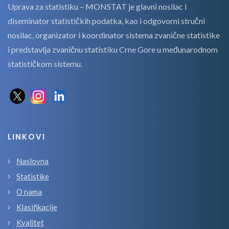
Uprava za statistiku – MONSTAT je glavni nosilac i
diseminator statističkih podatka, kao i odgovorni stručni
nosilac, organizator i koordinator sistema zvanične statistike
i predstavlja zvaničnu statistiku Crne Gore u međunarodnom
statističkom sistemu.
LINKOVI
Naslovna
Statistike
O nama
Klasifikacije
Kvalitet