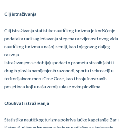
Cilj istraživanja
Cilj istraživanja statistike nautičkog turizma je korišćenje
podataka radi sagledavanja stepena razvijenosti ovog vida
nautičkog turizma u našoj zemlji, kao i njegovog daljeg
razvoja.
Istraživanjem se dobijaju podaci o prometu stranih jahti i
drugih plovila namijenjenih razonodi, sportu i rekreaciji u
teritorijalnom moru Crne Gore, kao i broju inostranih
posjetioca koji u našu zemlju ulaze ovim plovilima.
Obuhvat istraživanja
Statistika nautičkog turizma pokriva lučke kapetanije Bar i
Kotor, tj. njihove ispostave koje su nadležne za izdavanje