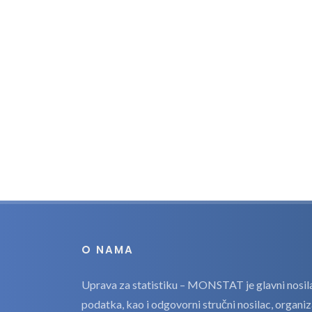
O NAMA
Uprava za statistiku – MONSTAT je glavni nosilac
podatka, kao i odgovorni stručni nosilac, organi