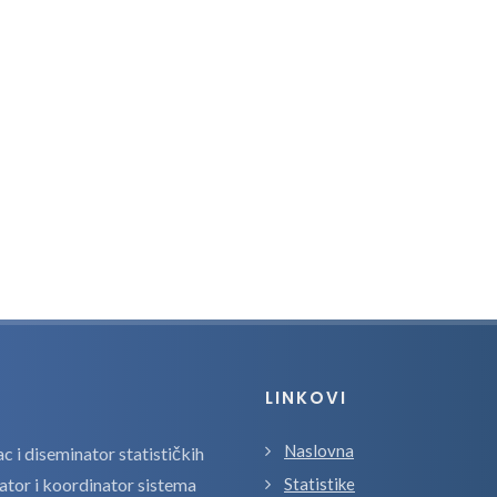
LINKOVI
Naslovna
 i diseminator statističkih
zator i koordinator sistema
Statistike