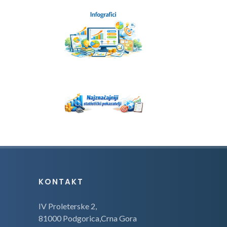
KONTAKT
IV Proleterske 2,
81000 Podgorica,Crna Gora