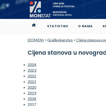
STATISTIKE
O NAMA
K
DOMENI
>
Građevinarstvo
>
Cijena stanova u n
Cijena stanova u novogradnj
2024
2023
2022
2021
2020
2019
2018
2017