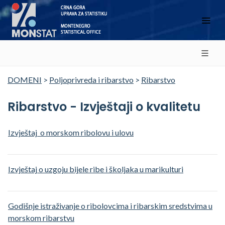
DOMENI
>
Poljoprivreda i ribarstvo
>
Ribarstvo
Ribarstvo - Izvještaji o kvalitetu
Izvještaj o morskom ribolovu i ulovu
Izvještaj o uzgoju bijele ribe i školjaka u marikulturi
Godišnje istraživanje o ribolovcima i ribarskim sredstvima u
morskom ribarstvu