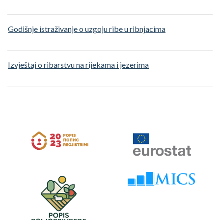
Godišnje istraživanje o uzgoju ribe u ribnjacima
Izvještaj o ribarstvu na rijekama i jezerima