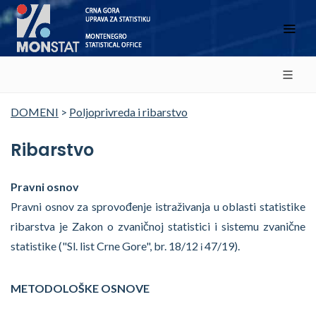
DOMENI
>
Poljoprivreda i ribarstvo
Ribarstvo
Pravni osnov
Pravni osnov za sprovođenje istraživanja u oblasti statistike
ribarstva je Zakon o zvaničnoj statistici i sistemu zvanične
statistike ("Sl. list Crne Gore", br. 18/12
47/19).
i
METODOLOŠKE OSNOVE