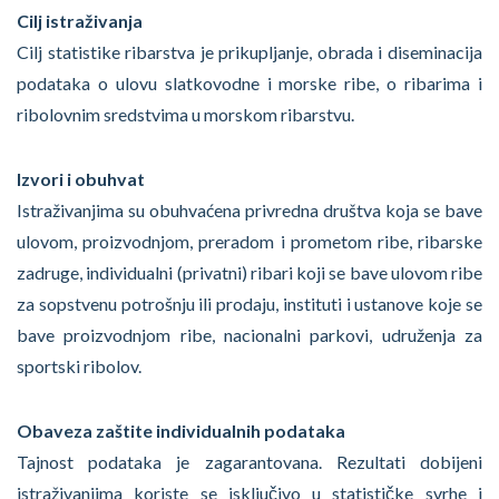
Cilj istraživanja
Cilj statistike ribarstva je prikupljanje, obrada i diseminacija
podataka o ulovu slatkovodne i morske ribe, o ribarima i
ribolovnim sredstvima u morskom ribarstvu.
Izvori i obuhvat
Istraživanjima su obuhvaćena privredna društva koja se bave
ulovom, proizvodnjom, preradom i prometom ribe, ribarske
zadruge, individualni (privatni) ribari koji se bave ulovom ribe
za sopstvenu potrošnju ili prodaju, instituti i ustanove koje se
bave proizvodnjom ribe, nacionalni parkovi, udruženja za
sportski ribolov.
Obaveza zaštite individualnih podataka
Tajnost podataka je zagarantovana. Rezultati dobijeni
istraživanjima koriste se isključivo u statističke svrhe i