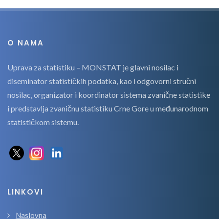
O NAMA
Uprava za statistiku – MONSTAT je glavni nosilac i
diseminator statističkih podatka, kao i odgovorni stručni
nosilac, organizator i koordinator sistema zvanične statistike
i predstavlja zvaničnu statistiku Crne Gore u međunarodnom
statističkom sistemu.
LINKOVI
Naslovna