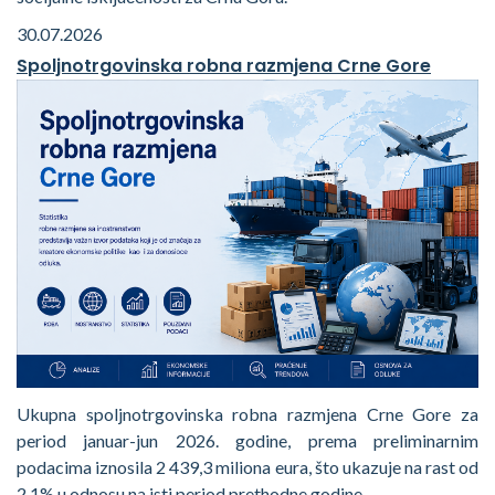
30.07.2026
Spoljnotrgovinska robna razmjena Crne Gore
Ukupna spoljnotrgovinska robna razmjena Crne Gore za
period januar-jun 2026. godine, prema preliminarnim
podacima iznosila 2 439,3 miliona eura, što ukazuje na rast od
2,1% u odnosu na isti period prethodne godine.