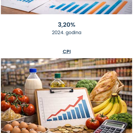
3,20%
2024. godina
CPI