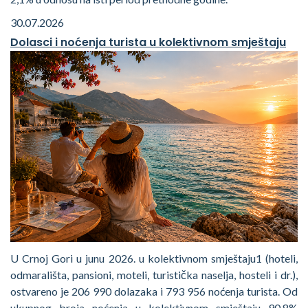
30.07.2026
Dolasci i noćenja turista u kolektivnom smještaju
U Crnoj Gori u junu 2026. u kolektivnom smještaju1 (hoteli,
odmarališta, pansioni, moteli, turistička naselja, hosteli i dr.),
ostvareno je 206 990 dolazaka i 793 956 noćenja turista. Od
ukupnog broja noćenja u kolektivnom smještaju 90,8%