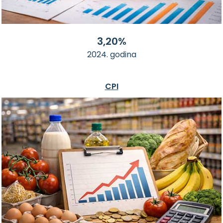
3,20%
2024. godina
CPI