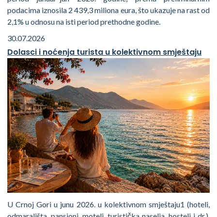
podacima iznosila 2 439,3 miliona eura, što ukazuje na rast od
2,1% u odnosu na isti period prethodne godine.
30.07.2026
Dolasci i noćenja turista u kolektivnom smještaju
U Crnoj Gori u junu 2026. u kolektivnom smještaju1 (hoteli,
odmarališta, pansioni, moteli, turistička naselja, hosteli i dr.),