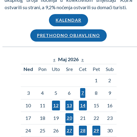
ostvarili su strani, a 9,2% noćenja ostvarili su domaći turisti.
KALENDAR
PRETHODNO OBJAVLJENO
«
Maj 2026
»
Ned
Pon
Uto
Sre
Cet
Pet
Sub
1
2
3
4
5
6
8
9
7
10
11
15
16
12
13
14
17
18
19
21
22
23
20
24
25
26
30
27
28
29