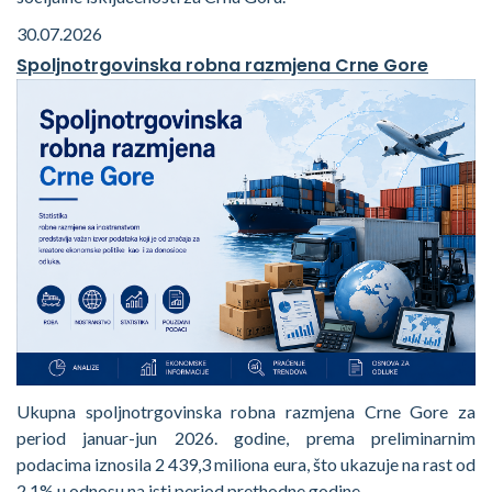
30.07.2026
Spoljnotrgovinska robna razmjena Crne Gore
Ukupna spoljnotrgovinska robna razmjena Crne Gore za
period januar-jun 2026. godine, prema preliminarnim
podacima iznosila 2 439,3 miliona eura, što ukazuje na rast od
2,1% u odnosu na isti period prethodne godine.