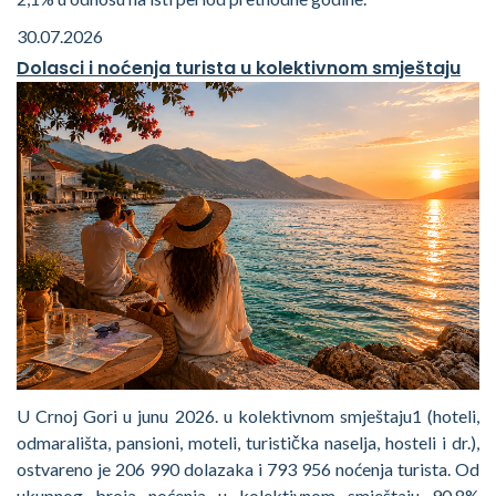
30.07.2026
Dolasci i noćenja turista u kolektivnom smještaju
U Crnoj Gori u junu 2026. u kolektivnom smještaju1 (hoteli,
odmarališta, pansioni, moteli, turistička naselja, hosteli i dr.),
ostvareno je 206 990 dolazaka i 793 956 noćenja turista. Od
ukupnog broja noćenja u kolektivnom smještaju 90,8%