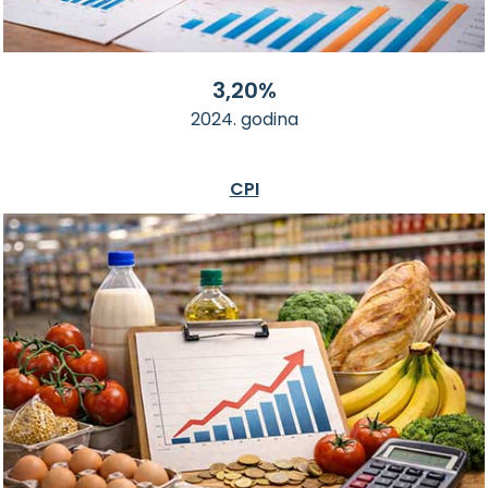
3,20%
2024. godina
CPI