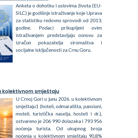
Anketa o dohotku i uslovima života (EU-
SILC) je godišnje istraživanje koje Uprava
za statistiku redovno sprovodi od 2013.
godine. Podaci prikupljeni ovim
istraživanjem predstavljaju osnovu za
izračun pokazatelja siromaštva i
socijalne isključenosti za Crnu Goru.
 u kolektivnom smještaju
U Crnoj Gori u junu 2026. u kolektivnom
smještaju1 (hoteli, odmarališta, pansioni,
moteli, turistička naselja, hosteli i dr.),
ostvareno je 206 990 dolazaka i 793 956
noćenja turista. Od ukupnog broja
noćenja u kolektivnom smještaju 90,8%