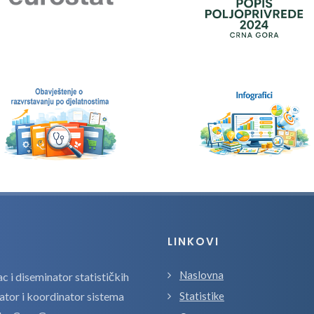
LINKOVI
Naslovna
 i diseminator statističkih
zator i koordinator sistema
Statistike