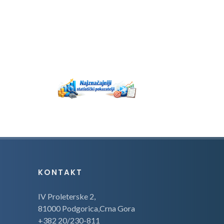
KONTAKT
IV Proleterske 2,
81000 Podgorica,Crna Gora
+382 20/230-811