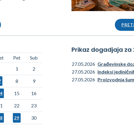
PRET
Prikaz dogadjaja za
et
Pet
Sub
27.05.2026
Građevinske do
1
2
27.05.2026
Indeksi jedinični
27.05.2026
Proizvodnja šu
8
9
7
15
16
4
1
22
23
30
8
29