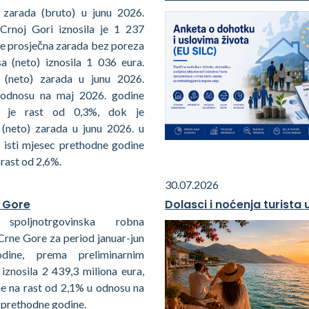
 zarada (bruto) u junu 2026.
Crnoj Gori iznosila je 1 237
je prosječna zarada bez poreza
sa (neto) iznosila 1 036 eura.
 (neto) zarada u junu 2026.
 odnosu na maj 2026. godine
ila je rast od 0,3%, dok je
 (neto) zarada u junu 2026. u
 isti mjesec prethodne godine
 rast od 2,6%.
30.07.2026
 Gore
Dolasci i noćenja turista
spoljnotrgovinska robna
Crne Gore za period januar-jun
dine, prema preliminarnim
iznosila 2 439,3 miliona eura,
je na rast od 2,1% u odnosu na
d prethodne godine.