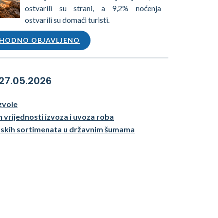
ostvarili su strani, a 9,2% noćenja
ostvarili su domaći turisti.
HODNO OBJAVLJENO
 27.05.2026
zvole
h vrijednosti izvoza i uvoza roba
mskih sortimenata u državnim šumama