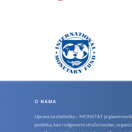
O NAMA
Uprava za statistiku – MONSTAT je glavni nosilac
podatka, kao i odgovorni stručni nosilac, organi